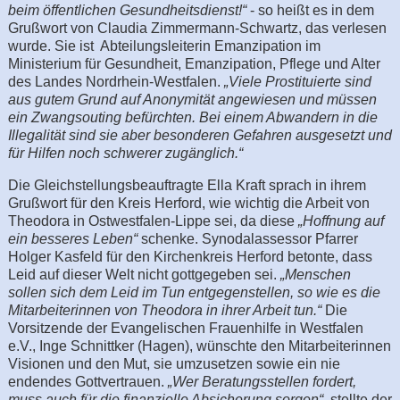
beim öffentlichen Gesundheitsdienst!“
- so heißt es in dem
Grußwort von Claudia Zimmermann-Schwartz, das verlesen
wurde. Sie ist Abteilungsleiterin Emanzipation im
Ministerium für Gesundheit, Emanzipation, Pflege und Alter
des Landes Nordrhein-Westfalen.
„Viele Prostituierte sind
aus gutem Grund auf Anonymität angewiesen und müssen
ein Zwangsouting befürchten. Bei einem Abwandern in die
Illegalität sind sie aber besonderen Gefahren ausgesetzt und
für Hilfen noch schwerer zugänglich.“
Die Gleichstellungsbeauftragte Ella Kraft sprach in ihrem
Grußwort für den Kreis Herford, wie wichtig die Arbeit von
Theodora in Ostwestfalen-Lippe sei, da diese
„Hoffnung auf
ein besseres Leben“
schenke. Synodalassessor Pfarrer
Holger Kasfeld für den Kirchenkreis Herford betonte, dass
Leid auf dieser Welt nicht gottgegeben sei.
„Menschen
sollen sich dem Leid im Tun entgegenstellen, so wie es die
Mitarbeiterinnen von Theodora in ihrer Arbeit tun.“
Die
Vorsitzende der Evangelischen Frauenhilfe in Westfalen
e.V., Inge Schnittker (Hagen), wünschte den Mitarbeiterinnen
Visionen und den Mut, sie umzusetzen sowie ein nie
endendes Gottvertrauen.
„Wer Beratungsstellen fordert,
muss auch für die finanzielle Absicherung sorgen“
, stellte der