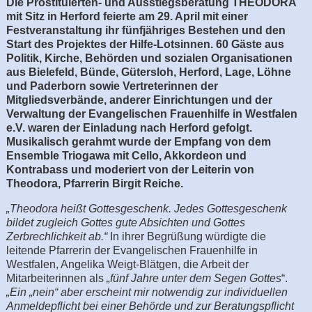
Die Prostituierten- und Ausstiegsberatung THEODORA
mit Sitz in Herford feierte am 29. April mit einer
Festveranstaltung ihr fünfjähriges Bestehen und den
Start des Projektes der Hilfe-Lotsinnen. 60 Gäste aus
Politik, Kirche, Behörden und sozialen Organisationen
aus Bielefeld, Bünde, Gütersloh, Herford, Lage, Löhne
und Paderborn sowie Vertreterinnen der
Mitgliedsverbände, anderer Einrichtungen und der
Verwaltung der Evangelischen Frauenhilfe in Westfalen
e.V. waren der Einladung nach Herford gefolgt.
Musikalisch gerahmt wurde der Empfang von dem
Ensemble Triogawa mit Cello, Akkordeon und
Kontrabass und moderiert von der Leiterin von
Theodora, Pfarrerin Birgit Reiche.
„Theodora heißt Gottesgeschenk. Jedes Gottesgeschenk
bildet zugleich Gottes gute Absichten und Gottes
Zerbrechlichkeit ab.“
In ihrer Begrüßung würdigte die
leitende Pfarrerin der Evangelischen Frauenhilfe in
Westfalen, Angelika Weigt-Blätgen, die Arbeit der
Mitarbeiterinnen als
„fünf Jahre unter dem Segen Gottes
“.
„Ein „nein“ aber erscheint mir notwendig zur individuellen
Anmeldepflicht bei einer Behörde und zur Beratungspflicht