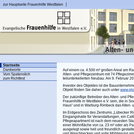
zur Hauptseite Frauenhilfe Westfalen
Startseite
Dankworte
Auf einem ca. 4.500 m² großen Areal am Ra
Vom Spatenstich
Alten- und Pflegezentrum mit 74 Pflegezimm
zum Richtfest
teilunterkellerten Neubau. Am 9. Februar 20
Investor des Objektes ist die Bauunterneh
Objekt finden Sie daher auch unter
www.glo
Der zukünftige Betreiber des Alten- und Pf
Frauenhilfe in Westfalen e.V. sein, die in 
Haus“ und in Warburg-Rimbeck das Alten- u
Im Erdgeschoss des Zentrums „Lübecker Ri
Eingangshalle für Veranstaltungen, ein Caf
Pflegeapartment ist nach dem neuesten Sta
einer Wohnfläche von ca. 23 m² oder als Pa
ausgelegt sowie hell und freundlich gestal
und Waschbecken und volle Möblierung sind