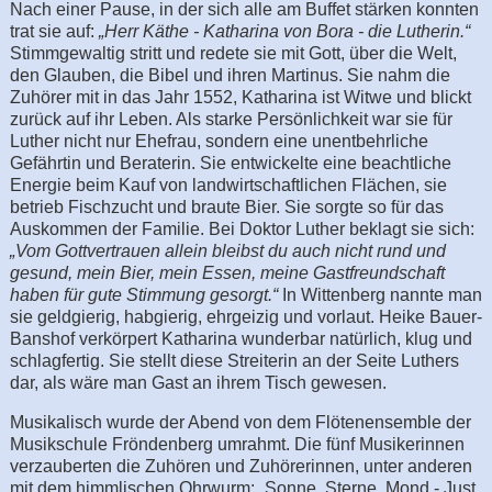
Nach einer Pause, in der sich alle am Buffet stärken konnten
trat sie auf:
„Herr Käthe - Katharina von Bora - die Lutherin.“
Stimmgewaltig stritt und redete sie mit Gott, über die Welt,
den Glauben, die Bibel und ihren Martinus. Sie nahm die
Zuhörer mit in das Jahr 1552, Katharina ist Witwe und blickt
zurück auf ihr Leben. Als starke Persönlichkeit war sie für
Luther nicht nur Ehefrau, sondern eine unentbehrliche
Gefährtin und Beraterin. Sie entwickelte eine beachtliche
Energie beim Kauf von landwirtschaftlichen Flächen, sie
betrieb Fischzucht und braute Bier. Sie sorgte so für das
Auskommen der Familie. Bei Doktor Luther beklagt sie sich:
„Vom Gottvertrauen allein bleibst du auch nicht rund und
gesund, mein Bier, mein Essen, meine Gastfreundschaft
haben für gute Stimmung gesorgt.“
In Wittenberg nannte man
sie geldgierig, habgierig, ehrgeizig und vorlaut. Heike Bauer-
Banshof verkörpert Katharina wunderbar natürlich, klug und
schlagfertig. Sie stellt diese Streiterin an der Seite Luthers
dar, als wäre man Gast an ihrem Tisch gewesen.
Musikalisch wurde der Abend von dem Flötenensemble der
Musikschule Fröndenberg umrahmt. Die fünf Musikerinnen
verzauberten die Zuhören und Zuhörerinnen, unter anderen
mit dem himmlischen Ohrwurm: „Sonne, Sterne, Mond - Just