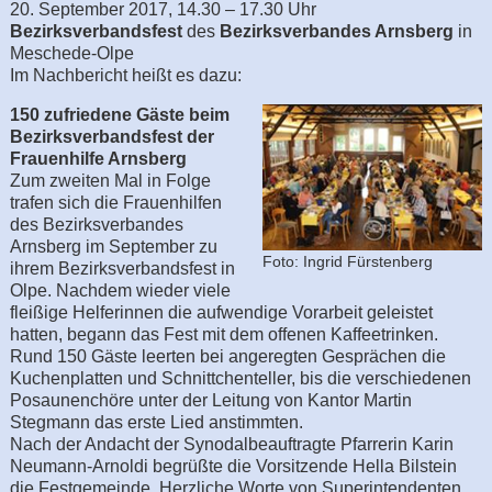
20. September 2017, 14.30 – 17.30 Uhr
Bezirksverbandsfest
des
Bezirksverbandes Arnsberg
in
Meschede-Olpe
Im Nachbericht heißt es dazu:
150 zufriedene Gäste beim
Bezirksverbandsfest der
Frauenhilfe Arnsberg
Zum zweiten Mal in Folge
trafen sich die Frauenhilfen
des Bezirksverbandes
Arnsberg im September zu
Foto: Ingrid Fürstenberg
ihrem Bezirksverbandsfest in
Olpe. Nachdem wieder viele
fleißige Helferinnen die aufwendige Vorarbeit geleistet
hatten, begann das Fest mit dem offenen Kaffeetrinken.
Rund 150 Gäste leerten bei angeregten Gesprächen die
Kuchenplatten und Schnittchenteller, bis die verschiedenen
Posaunenchöre unter der Leitung von Kantor Martin
Stegmann das erste Lied anstimmten.
Nach der Andacht der Synodalbeauftragte Pfarrerin Karin
Neumann-Arnoldi begrüßte die Vorsitzende Hella Bilstein
die Festgemeinde. Herzliche Worte von Superintendenten