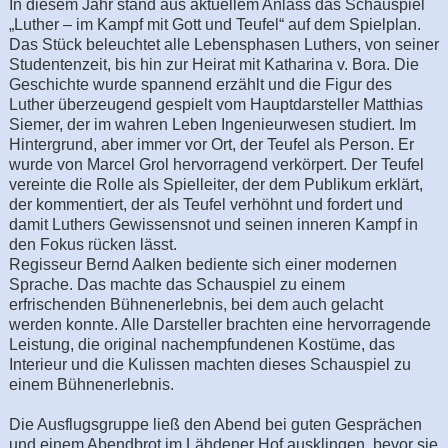
In diesem Jahr stand aus aktuellem Anlass das Schauspiel
„Luther – im Kampf mit Gott und Teufel“ auf dem Spielplan.
Das Stück beleuchtet alle Lebensphasen Luthers, von seiner
Studentenzeit, bis hin zur Heirat mit Katharina v. Bora. Die
Geschichte wurde spannend erzählt und die Figur des
Luther überzeugend gespielt vom Hauptdarsteller Matthias
Siemer, der im wahren Leben Ingenieurwesen studiert. Im
Hintergrund, aber immer vor Ort, der Teufel als Person. Er
wurde von Marcel Grol hervorragend verkörpert. Der Teufel
vereinte die Rolle als Spielleiter, der dem Publikum erklärt,
der kommentiert, der als Teufel verhöhnt und fordert und
damit Luthers Gewissensnot und seinen inneren Kampf in
den Fokus rücken lässt.
Regisseur Bernd Aalken bediente sich einer modernen
Sprache. Das machte das Schauspiel zu einem
erfrischenden Bühnenerlebnis, bei dem auch gelacht
werden konnte. Alle Darsteller brachten eine hervorragende
Leistung, die original nachempfundenen Kostüme, das
Interieur und die Kulissen machten dieses Schauspiel zu
einem Bühnenerlebnis.
Die Ausflugsgruppe ließ den Abend bei guten Gesprächen
und einem Abendbrot im Lähdener Hof ausklingen, bevor sie