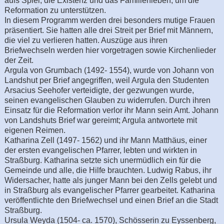
aufs Spiel, die Existenz und das Familienleben, um die
Reformation zu unterstützen.
In diesem Programm werden drei besonders mutige Frauen
präsentiert. Sie hatten alle drei Streit per Brief mit Männern,
die viel zu verlieren hatten. Auszüge aus ihren
Briefwechseln werden hier vorgetragen sowie Kirchenlieder
der Zeit.
Argula von Grumbach (1492- 1554), wurde von Johann von
Landshut per Brief angegriffen, weil Argula den Studenten
Arsacius Seehofer verteidigte, der gezwungen wurde,
seinen evangelischen Glauben zu widerrufen. Durch ihren
Einsatz für die Reformation verlor ihr Mann sein Amt. Johann
von Landshuts Brief war gereimt; Argula antwortete mit
eigenen Reimen.
Katharina Zell (1497- 1562) und ihr Mann Matthäus, einer
der ersten evangelischen Pfarrer, lebten und wirkten in
Straßburg. Katharina setzte sich unermüdlich ein für die
Gemeinde und alle, die Hilfe brauchten. Ludwig Rabus, ihr
Widersacher, hatte als junger Mann bei den Zells gelebt und
in Straßburg als evangelischer Pfarrer gearbeitet. Katharina
veröffentlichte den Briefwechsel und einen Brief an die Stadt
Straßburg.
Ursula Weyda (1504- ca. 1570), Schösserin zu Eyssenberg,