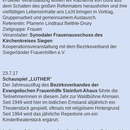
In dieser Veranstaltung wollen wir Katharina von Bora aus
dem Schatten des großen Reformators herausholen und ihre
vielfältigen Lebensinhalte ans Licht bringen in Vortrag,
Gruppenarbeit und gemeinsamem Austausch.
Referentin: Pfarrerin Lindtraut Belthle-Drury
Zielgruppe: Frauen
Veranstalter:
Synodaler Frauenausschuss des
Kirchenkreises Siegen
Kooperationsveranstaltung mit dem Bezirksverband der
Siegerländer Frauenhilfen e.V.
23.7.17
Schauspiel „LUTHER
“
Der Jahresausflug des
Bezirksverbandes der
Evangelischen Frauenhilfe Steinfurt-Ahaus
führte die
Teilnehmerinnen in diesem Jahr zur Waldbühne Ahmsen.
Seit 1949 wird hier im östlichen Emsland alljährlich ein
Theaterstück gespielt, oftmals mit religiösem Hintergrund.
Seit 1964 wird das jährliche Repertoire um ein
Kindertheaterstück ergänzt.