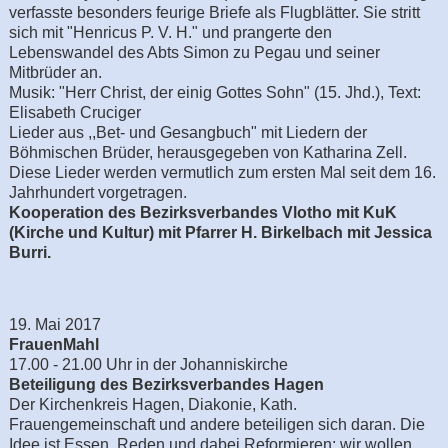
verfasste besonders feurige Briefe als Flugblätter. Sie stritt
sich mit "Henricus P. V. H." und prangerte den
Lebenswandel des Abts Simon zu Pegau und seiner
Mitbrüder an.
Musik: "Herr Christ, der einig Gottes Sohn" (15. Jhd.), Text:
Elisabeth Cruciger
Lieder aus ,,Bet- und Gesangbuch" mit Liedern der
Böhmischen Brüder, herausgegeben von Katharina Zell.
Diese Lieder werden vermutlich zum ersten Mal seit dem 16.
Jahrhundert vorgetragen.
Kooperation des Bezirksverbandes Vlotho mit KuK
(Kirche und Kultur) mit Pfarrer H. Birkelbach mit Jessica
Burri.
19. Mai 2017
FrauenMahl
17.00 - 21.00 Uhr in der Johanniskirche
Beteiligung des Bezirksverbandes Hagen
Der Kirchenkreis Hagen, Diakonie, Kath.
Frauengemeinschaft und andere beteiligen sich daran. Die
Idee ist Essen, Reden und dabei Reformieren; wir wollen