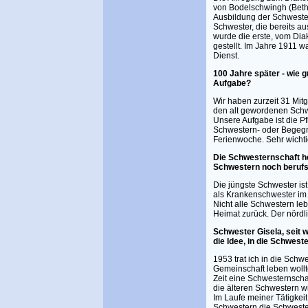
von Bodelschwingh (Bethe
Ausbildung der Schwester
Schwester, die bereits au
wurde die erste, vom Dia
gestellt. Im Jahre 1911 
Dienst.
100 Jahre später - wie g
Aufgabe?
Wir haben zurzeit 31 Mitg
den alt gewordenen Schwe
Unsere Aufgabe ist die P
Schwestern- oder Begegn
Ferienwoche. Sehr wichtig
Die Schwesternschaft heut
Schwestern noch berufs
Die jüngste Schwester ist
als Krankenschwester im 
Nicht alle Schwestern le
Heimat zurück. Der nördli
Schwester Gisela, seit 
die Idee, in die Schwest
1953 trat ich in die Schw
Gemeinschaft leben wollte
Zeit eine Schwesternscha
die älteren Schwestern w
Im Laufe meiner Tätigkei
Schwestern die Schweste