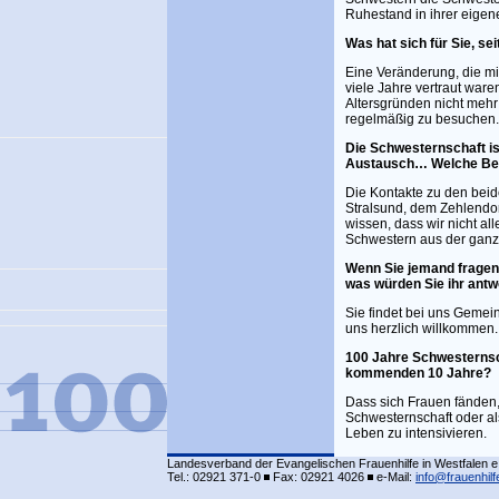
Ruhestand in ihrer eige
Was hat sich für Sie, se
Eine Veränderung, die mi
viele Jahre vertraut war
Altersgründen nicht mehr
regelmäßig zu besuchen.
Die Schwesternschaft is
Austausch… Welche Bede
Die Kontakte zu den bei
Stralsund, dem Zehlendor
wissen, dass wir nicht a
Schwestern aus der ganz
Wenn Sie jemand fragen 
was würden Sie ihr antw
Sie findet bei uns Gemei
uns herzlich willkommen.
100 Jahre Schwesternsc
kommenden 10 Jahre?
Dass sich Frauen fänden, 
Schwesternschaft oder al
Leben zu intensivieren.
Landesverband der Evangelischen Frauenhilfe in Westfalen e
Tel.: 02921 371-0
Fax: 02921 4026
e-Mail:
info@frauenhilf