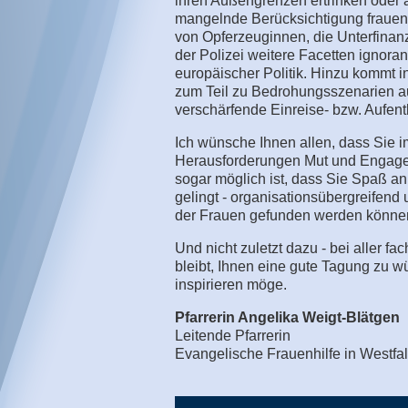
ihren Außengrenzen ertrinken oder a
mangelnde Berücksichtigung frauens
von Opferzeuginnen, die Unterfinanz
der Polizei weitere Facetten ignora
europäischer Politik. Hinzu kommt i
zum Teil zu Bedrohungsszenarien au
verschärfende Einreise- bzw. Aufen
Ich wünsche Ihnen allen, dass Sie i
Herausforderungen Mut und Engagemen
sogar möglich ist, dass Sie Spaß an
gelingt - organisationsübergreifend 
der Frauen gefunden werden könne
Und nicht zuletzt dazu - bei aller f
bleibt, Ihnen eine gute Tagung zu w
inspirieren möge.
Pfarrerin Angelika Weigt-Blätgen
Leitende Pfarrerin
Evangelische Frauenhilfe in Westfal