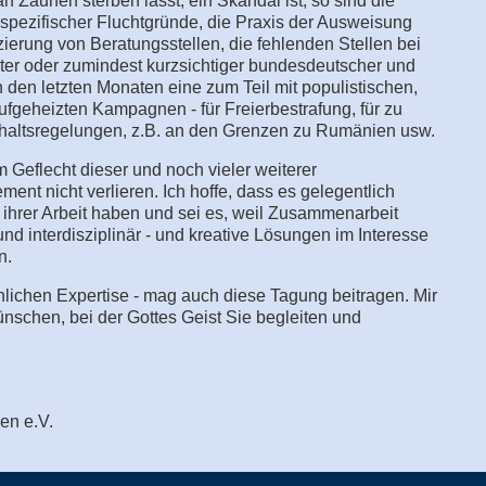
n Zäunen sterben lässt, ein Skandal ist, so sind die
pezifischer Fluchtgründe, die Praxis der Ausweisung
ierung von Beratungsstellen, die fehlenden Stellen bei
nter oder zumindest kurzsichtiger bundesdeutscher und
n den letzten Monaten eine zum Teil mit populistischen,
fgeheizten Kampagnen - für Freierbestrafung, für zu
thaltsregelungen, z.B. an den Grenzen zu Rumänien usw.
m Geflecht dieser und noch vieler weiterer
t nicht verlieren. Ich hoffe, dass es gelegentlich
 ihrer Arbeit haben und sei es, weil Zusammenarbeit
und interdisziplinär - und kreative Lösungen im Interesse
n.
achlichen Expertise - mag auch diese Tagung beitragen. Mir
ünschen, bei der Gottes Geist Sie begleiten und
en e.V.