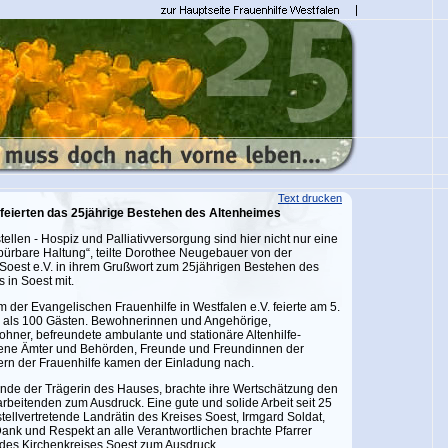
Text drucken
feierten das 25jährige Bestehen des Altenheimes
tellen - Hospiz und Palliativversorgung sind hier nicht nur eine
pürbare Haltung“, teilte Dorothee Neugebauer von der
Soest e.V. in ihrem Grußwort zum 25jährigen Bestehen des
in Soest mit.
 der Evangelischen Frauenhilfe in Westfalen e.V. feierte am 5.
 als 100 Gästen. Bewohnerinnen und Angehörige,
ner, befreundete ambulante und stationäre Altenhilfe-
dene Ämter und Behörden, Freunde und Freundinnen der
ern der Frauenhilfe kamen der Einladung nach.
zende der Trägerin des Hauses, brachte ihre Wertschätzung den
arbeitenden zum Ausdruck. Eine gute und solide Arbeit seit 25
tellvertretende Landrätin des Kreises Soest, Irmgard Soldat,
Dank und Respekt an alle Verantwortlichen brachte Pfarrer
es Kirchenkreises Soest zum Ausdruck.