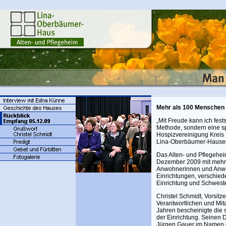
Mehr als 100 Menschen 
„Mit Freude kann ich fests
Methode, sondern eine s
Hospizvereinigung Kreis 
Lina-Oberbäumer-Hauses 
Das Alten- und Pflegeheim
Dezember 2009 mit mehr
Anwohnerinnen und Anwoh
Einrichtungen, verschie
Einrichtung und Schwest
Christel Schmidt, Vorsit
Verantwortlichen und Mit
Jahren bescheinigte die s
der Einrichtung. Seinen 
Jürgen Gauer im Namen d