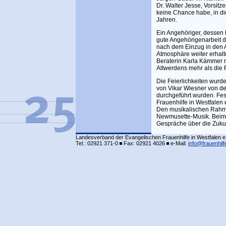
Dr. Walter Jesse, Vorsit
keine Chance habe, in d
Jahren.
Ein Angehöriger, dessen M
gute Angehörigenarbeit 
nach dem Einzug in den A
Atmosphäre weiter erhalt
Beraterin Karla Kämmer m
Altwerdens mehr als die F
Die Feierlichkeiten wurd
von Vikar Wiesner von de
durchgeführt wurden. Fest
Frauenhilfe in Westfalen 
Den musikalischen Rahmen
Newmusette-Musik. Beim 
Gespräche über die Zukunf
Landesverband der Evangelischen Frauenhilfe in Westfalen e
Tel.: 02921 371-0
Fax: 02921 4026
e-Mail:
info@frauenhilf