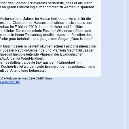
zender des Soester Ärztevereins bedauerte, dass er als Mann
ieser guten Einrichtung aufgenommen zu werden in späteren
utter seit drei Jahren im Hause lebt, bedankte sich für die
des Lina-Oberbäumer-Hauses und wünschte sich, dass auch
nbau im Frühjahr 2010 die persönliche und familiäre
en bliebe. Die renommierte Essener Wissenschaftlerin und
achte in ihrem Festvortrag deutlich, dass die Facetten des
arbe grau beinhaltet und prägte den Slogan „Grau ist bunt!“.
en beschlossen mit einem ökumenischen Festgottesdienst, der
r Soester Patrokli-Gemeinde und Pfarrerin Mechthild Jaeger
predigt hielt die leitende Pfarrerin der Evangelischen
e.V., Angelika Weigt-Blätgen.
 gestaltete „la petite trio“ aus dem Ruhrgebiet mit
Kuchen-Büffet wurden viele Erinnerungen ausgetauscht und
t der Altenpflege fortgesetzt.
.V.
Feldmühlenweg 19
59494 Soest
e-westfalen.de