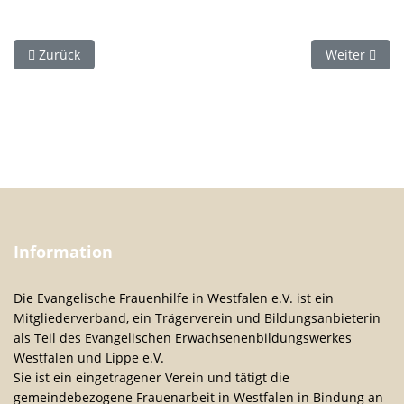
Vorheriger Beitrag: Wege zwischen Himmel und Erde
Nächster Bei
Zurück
Weiter
Information
Die Evangelische Frauenhilfe in Westfalen e.V. ist ein
Mitgliederverband, ein Trägerverein und Bildungsanbieterin
als Teil des Evangelischen Erwachsenenbildungswerkes
Westfalen und Lippe e.V.
Sie ist ein eingetragener Verein und tätigt die
gemeindebezogene Frauenarbeit in Westfalen in Bindung an