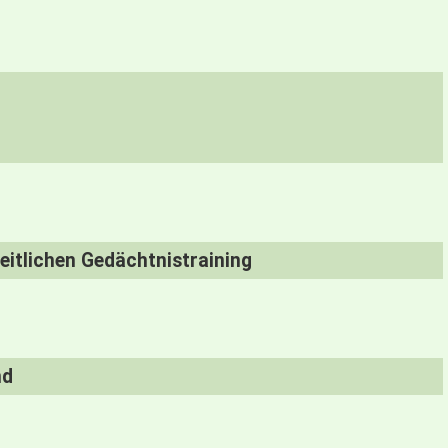
itlichen Gedächtnistraining
nd