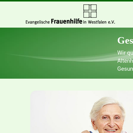
Ges
Wir qu
Altenh
Gesun