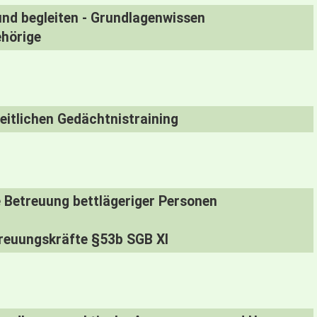
nd begleiten - Grundlagenwissen
ehörige
itlichen Gedächtnistraining
 Betreuung bettlägeriger Personen
etreuungskräfte §53b SGB XI