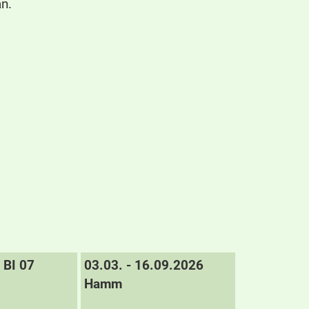
n.
BI 07
03.03. - 16.09.2026
Hamm