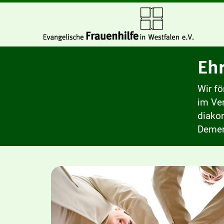
Eh
Wir fö
im Ver
diako
Demen