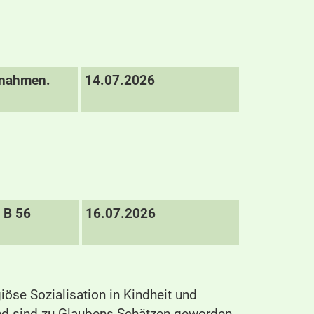
ßnahmen.
14.07.2026
B 56
16.07.2026
iöse Sozialisation in Kindheit und
nd sind zu Glaubens-Schätzen geworden,