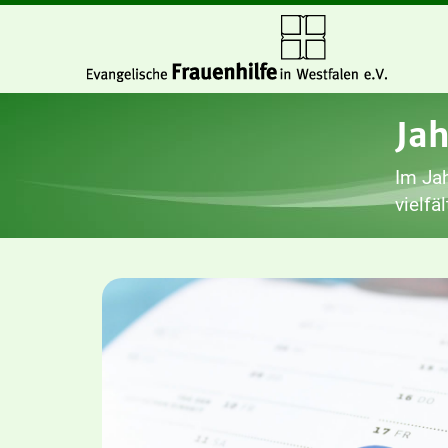
Ja
Im Jah
vielfä