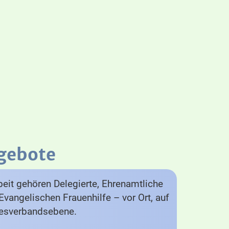
gebote
eit gehören Delegierte, Ehrenamtliche
Evangelischen Frauenhilfe – vor Ort, auf
desverbandsebene.