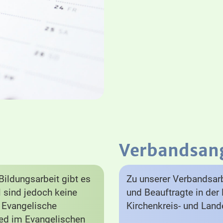
Verbandsan
ildungsarbeit gibt es
Zu unserer Verbandsarb
el sind jedoch keine
und Beauftragte in der 
e Evangelische
Kirchenkreis- und Lan
lied im Evangelischen