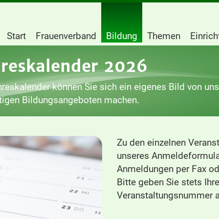
Start
Frauenverband
Bildung
Themen
Einric
hreskalender 2026
reskalender können Sie sich ein eigenes Bild von un
ltigen Bildungsangeboten machen.
Zu den einzelnen Veranst
unseres Anmeldeformula
Anmeldungen per Fax ode
Bitte geben Sie stets Ih
Veranstaltungsnummer a