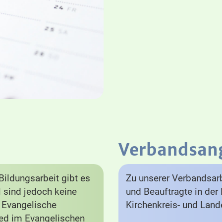
Verbandsan
ildungsarbeit gibt es
Zu unserer Verbandsarb
el sind jedoch keine
und Beauftragte in der 
e Evangelische
Kirchenkreis- und Lan
lied im Evangelischen