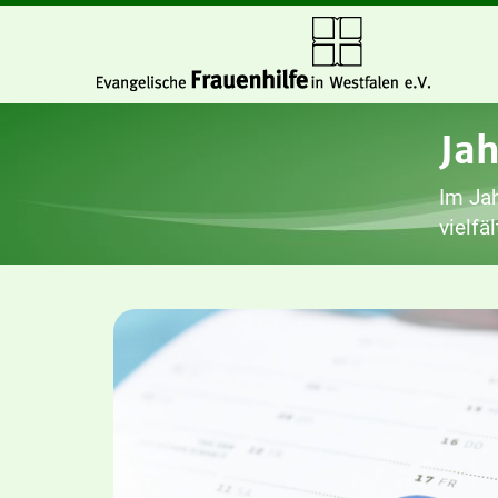
Ja
Im Jah
vielfä