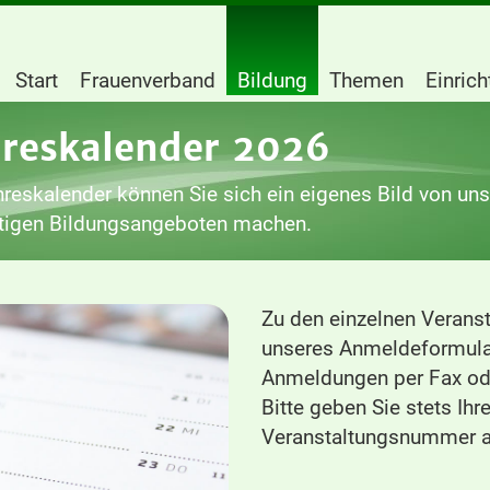
Start
Frauenverband
Bildung
Themen
Einric
hreskalender 2026
reskalender können Sie sich ein eigenes Bild von un
ltigen Bildungsangeboten machen.
Zu den einzelnen Veranst
unseres Anmeldeformula
Anmeldungen per Fax ode
Bitte geben Sie stets Ih
Veranstaltungsnummer a