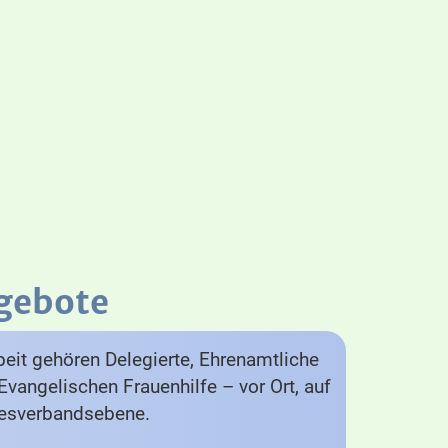
gebote
eit gehören Delegierte, Ehrenamtliche
Evangelischen Frauenhilfe – vor Ort, auf
desverbandsebene.