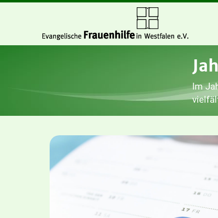
Ja
Im Jah
vielfä