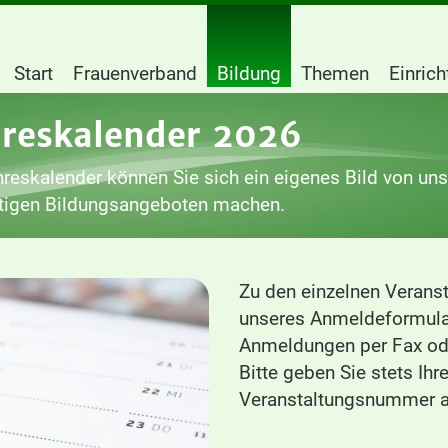
Start
Frauenverband
Bildung
Themen
Einric
hreskalender 2026
reskalender können Sie sich ein eigenes Bild von un
ltigen Bildungsangeboten machen.
Zu den einzelnen Veranst
unseres Anmeldeformula
Anmeldungen per Fax ode
Bitte geben Sie stets Ih
Veranstaltungsnummer a