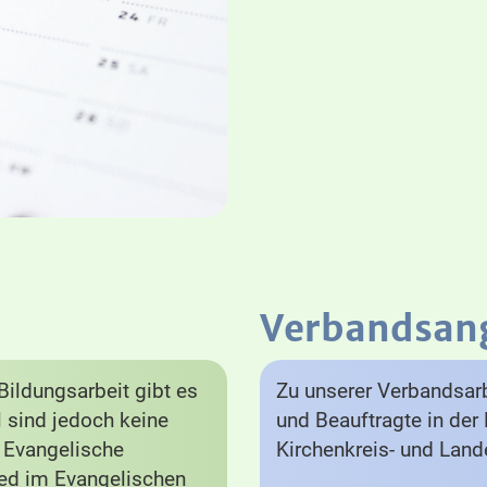
Verbandsan
ildungsarbeit gibt es
Zu unserer Verbandsarb
el sind jedoch keine
und Beauftragte in der 
e Evangelische
Kirchenkreis- und Lan
lied im Evangelischen