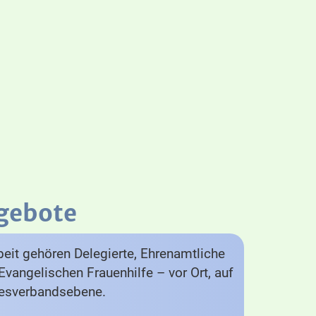
gebote
eit gehören Delegierte, Ehrenamtliche
Evangelischen Frauenhilfe – vor Ort, auf
desverbandsebene.